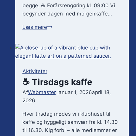
begge. ☕️ Forårsrengøring kl. 09:00 Vi
begynder dagen med morgenkaffe…
🌿
Læs mere
Forårsrengøring
og
standerhejsning
2026
Aktiviteter
☕️ Tirsdags kaffe
Af
Webmaster
januar 1, 2026
april 18,
2026
Hver tirsdag mødes vi i klubhuset til
kaffe og hyggeligt samvær fra kl. 14.30
til 16.30. Kig forbi – alle medlemmer er