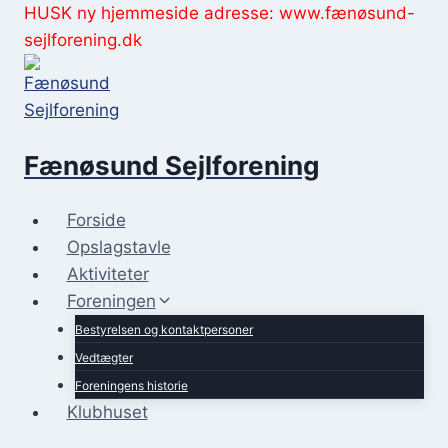
Fortsæt
HUSK ny hjemmeside adresse: www.fænøsund-
til
sejlforening.dk
indhold
Fænøsund Sejlforening
Forside
Opslagstavle
Aktiviteter
Foreningen
Bestyrelsen og kontaktpersoner
Vedtægter
Foreningens historie
Klubhuset