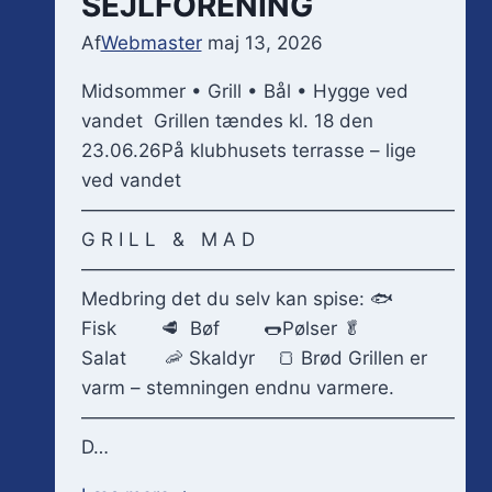
SEJLFORENING
Af
Webmaster
maj 13, 2026
Midsommer • Grill • Bål • Hygge ved
vandet Grillen tændes kl. 18 den
23.06.26På klubhusets terrasse – lige
ved vandet
————————————————————
G R I L L & M A D
————————————————————
Medbring det du selv kan spise: 🐟
Fisk 🥩 Bøf 🌭Pølser 🥬
Salat 🦐 Skaldyr 🍞 Brød Grillen er
varm – stemningen endnu varmere.
————————————————————
D…