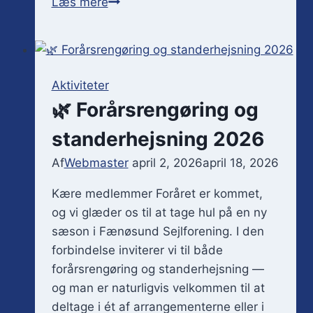
SANKT
Læs mere
HANS
I
FÆNØSUND
SEJLFORENING
Aktiviteter
🌿 Forårsrengøring og
standerhejsning 2026
Af
Webmaster
april 2, 2026
april 18, 2026
Kære medlemmer Foråret er kommet,
og vi glæder os til at tage hul på en ny
sæson i Fænøsund Sejlforening. I den
forbindelse inviterer vi til både
forårsrengøring og standerhejsning —
og man er naturligvis velkommen til at
deltage i ét af arrangementerne eller i