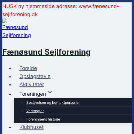
Fortsæt
HUSK ny hjemmeside adresse: www.fænøsund-
til
sejlforening.dk
indhold
Fænøsund Sejlforening
Forside
Opslagstavle
Aktiviteter
Foreningen
Bestyrelsen og kontaktpersoner
Vedtægter
Foreningens historie
Klubhuset