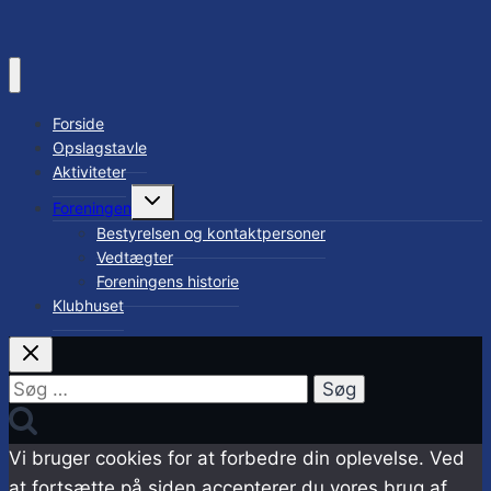
Forside
Opslagstavle
Aktiviteter
Skift
Foreningen
undermenu
Bestyrelsen og kontaktpersoner
Vedtægter
Foreningens historie
Klubhuset
Søg
efter:
Vi bruger cookies for at forbedre din oplevelse. Ved
at fortsætte på siden accepterer du vores brug af