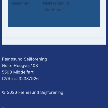
sæsonen.
fællesspisning
i klubhuset.
Fænøsund Sejlforening
Østre Hougvej 108
5500 Middelfart
CVR-nr: 32387926
© 2026 Fænøsund Sejlforening