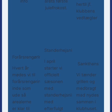
info
årets første
hertil jf.
julefrokost.
klubbens
vedtægter
Standerhejsning
Forårsrengøring
I april
Sankthans
Hvert år
starter vi
mødes vi til
officielt
Vi tænder
forårsrengøring
sæsonen
grillen og
inde som
med
medbragt
ude så
standerhejsning
mad nydes
arealerne
med
sammen i
er klar til
efterfulgt
klubhuset.