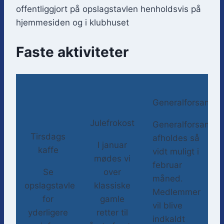
offentliggjort på opslagstavlen henholdsvis på
hjemmesiden og i klubhuset
Faste aktiviteter
Generalforsamlin
Julefrokost
Generalforsamlin
Tirsdags
afholdes så
I januar
kaffe
vidt muligt i
mødes vi
februar
Se
over
måned.
opslagstavle
klassiske
Medlemmer
for
gamle
vil blive
yderligere
retter til
indkaldt