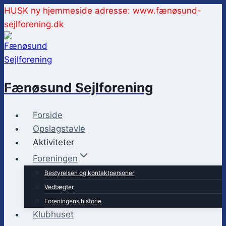
Fortsæt
HUSK ny hjemmeside adresse: www.fænøsund-
til
sejlforening.dk
indhold
Fænøsund Sejlforening
Forside
Opslagstavle
Aktiviteter
Foreningen
Bestyrelsen og kontaktpersoner
Vedtægter
Foreningens historie
Klubhuset