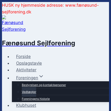
Fortsæt
HUSK ny hjemmeside adresse: www.fænøsund-
til
sejlforening.dk
indhold
Fænøsund Sejlforening
Forside
Opslagstavle
Aktiviteter
Foreningen
Bestyrelsen og kontaktpersoner
Vedtægter
Foreningens historie
Klubhuset