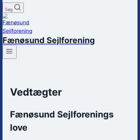
Søg
Fænøsund Sejlforening
Vedtægter
Fænøsund Sejlforenings
love